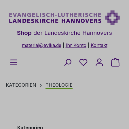
Zum Hauptinhalt springen
Shop
der Landeskirche Hannovers
material@evlka.de
|
Ihr Konto
|
Kontakt
Du hast 0 Produkt
Ware
KATEGORIEN
THEOLOGIE
Kategorien