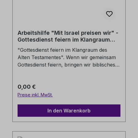
Arbeitshilfe "Mit Israel preisen wir" -
Gottesdienst feiern im Klangraum
des Alten Testamentes
"Gottesdienst feiern im Klangraum des
Alten Testamentes". Wenn wir gemeinsam
Gottesdienst feiern, bringen wir biblisches
und damit jüdisch-christliches Erbe zum
Klingen. Wir laden ein, sich auf eine Reise
Regulärer Preis:
0,00 €
durch die evangelische Liturgie zu begeben
und sich von den vielen alttestamentlichen
Preise inkl. MwSt.
bzw. jüdischen Anklängen überraschen zu
lassen.
In den Warenkorb