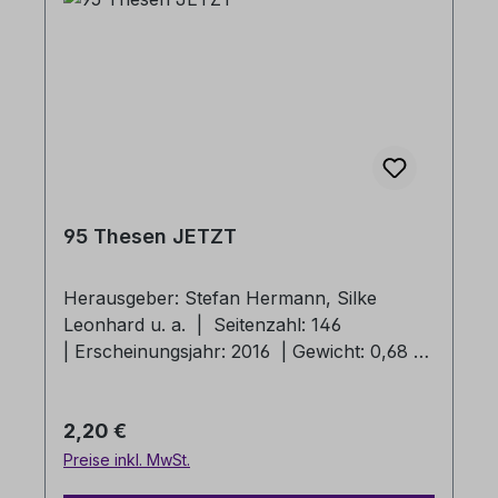
go auf www.rpi-loccum.de veröffentlicht.
95 Thesen JETZT
Herausgeber: Stefan Hermann, Silke
Leonhard u. a. | Seitenzahl: 146
| Erscheinungsjahr: 2016 | Gewicht: 0,68 kg
Ausgangspunkt und Anlass der
Reformation sind die 95 Thesen Martin
Regulärer Preis:
2,20 €
Luthers zum Ablasshandel seiner römisch-
katholischen Kirche, die zuerst 1517 in
Preise inkl. MwSt.
Wittenberg veröffentlicht wurden. Sie