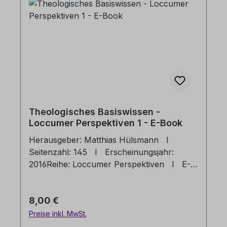
Theologisches Basiswissen -
Loccumer Perspektiven 1 - E-Book
Herausgeber: Matthias Hülsmann I
Seitenzahl: 145 I Erscheinungsjahr:
2016Reihe: Loccumer Perspektiven I E-
Book: PDF FormatWas sollte man heute
über den christlichen Glauben wissen?
Regulärer Preis:
8,00 €
Dieses Buch ist ein Antwortversuch auf
diese Frage. Es erläutert zentrale Bibeltexte
Preise inkl. MwSt.
auf dem Hintergrund ihrer historischen