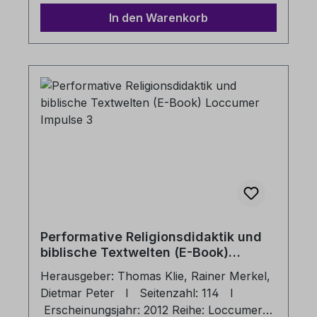
Entstehung und stellt die grundlegenden
In den Warenkorb
Inhalte des christlichen Glaubens dar. Die
aktuellen Forschungsergebnisse der
theologischen Wissenschaften werden
anschaulich wiedergegeben. Das Buch
macht darüber hinaus wichtige
geschichtliche Entwicklungslinien und ihre
Auswirkungen auf unsere heutige Zeit
deutlich.
Performative Religionsdidaktik und
biblische Textwelten (E-Book)
Loccumer Impulse 3
Herausgeber: Thomas Klie, Rainer Merkel,
Dietmar Peter I Seitenzahl: 114 I
Erscheinungsjahr: 2012 Reihe: Loccumer