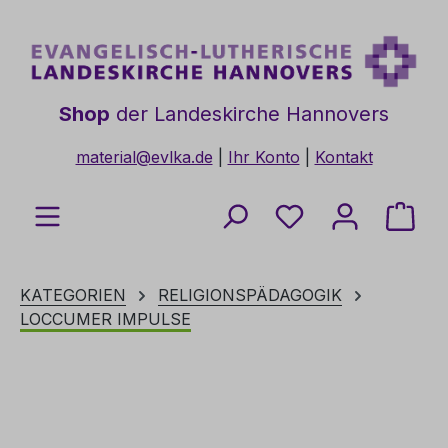
Zum Hauptinhalt springen
Shop
der Landeskirche Hannovers
material@evlka.de
|
Ihr Konto
|
Kontakt
Du hast 0 Produkt
Ware
KATEGORIEN
RELIGIONSPÄDAGOGIK
LOCCUMER IMPULSE