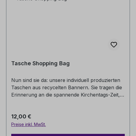
Tasche Shopping Bag
Nun sind sie da: unsere individuell produzierten
Taschen aus recycelten Bannern. Sie tragen die
Erinnerung an die spannende Kirchentags-Zeit,
an alle intensiven Vorbereitungen und
eindrücklichen Erlebnisse rund um dieses
Regulärer Preis:
12,00 €
besondere Ereignis.Jede Tasche ist ein Unikat
und es sind viele verschiedene Muster und
Preise inkl. MwSt.
Farbvarianten entstanden. Die Shopping Bag