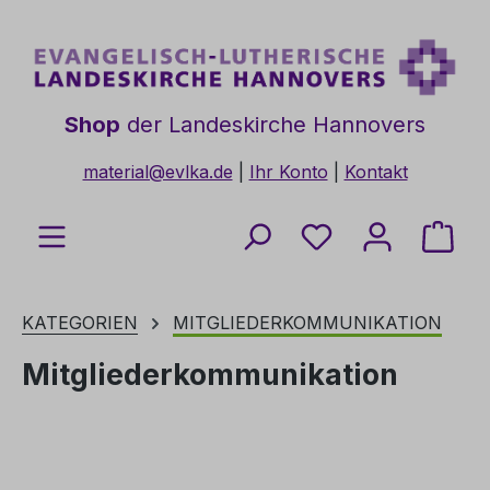
Zum Hauptinhalt springen
Shop
der Landeskirche Hannovers
material@evlka.de
|
Ihr Konto
|
Kontakt
Du hast 0 Produkt
Ware
KATEGORIEN
MITGLIEDERKOMMUNIKATION
Mitgliederkommunikation