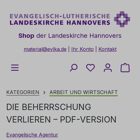
Zum Hauptinhalt springen
Shop
der Landeskirche Hannovers
material@evlka.de
|
Ihr Konto
|
Kontakt
Du hast 0 Produkt
Ware
KATEGORIEN
ARBEIT UND WIRTSCHAFT
DIE BEHERRSCHUNG
VERLIEREN – PDF-VERSION
Evangelische Agentur