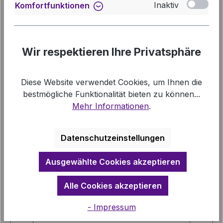
Machbarkeitswahn ... Haben wir längst die
Inaktiv
Komfortfunktionen
Beherrschung verloren in unserem Umga…
Mehr
Downloads
Wir respektieren Ihre Privatsphäre
Links
Diese Website verwendet Cookies, um Ihnen die
bestmögliche Funktionalität bieten zu können...
Mehr Informationen
.
Datenschutzeinstellungen
Produktgalerie überspringen
Vergleichbare Artikel
Ausgewählte Cookies akzeptieren
Alle Cookies akzeptieren
- Impressum