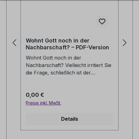
Wohnt Gott noch in der
Es
Nachbarschaft? – PDF-Version
P
Wohnt Gott noch in der
So
Nachbarschaft? Vielleicht irritiert Sie
ha
die Frage, schließlich ist der
im
Kirchturm im Dorf oder in der Stadt
Me
meistens gut sichtbar. Aber spielt
ih
Regulärer Preis:
Re
0,00 €
0
Glaube und Kirche wirklich noch
Pr
eine Rolle für die Menschen, oder
Zu
Preise inkl. MwSt.
Pre
welche Antworten auf die Fragen
da
nach dem Sinn finden die
un
Details
Suchenden außerhalb der Kirchen?
Me
Mögliche Hinweise finden Sie im
si