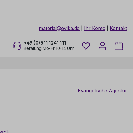
material@evlka.de
|
Ihr Konto
|
Kontakt
+49 (0)511 1241 111
Du hast 0 Produkt
Ware
Beratung Mo-Fr 10-14 Uhr
Evangelische Agentur
is:
MwSt.