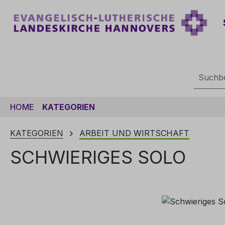
m Hauptinhalt springen
Zur Suche springen
Zur Hauptnavigation springen
HOME
KATEGORIEN
KATEGORIEN
ARBEIT UND WIRTSCHAFT
SCHWIERIGES SOLO
Bildergalerie überspringen