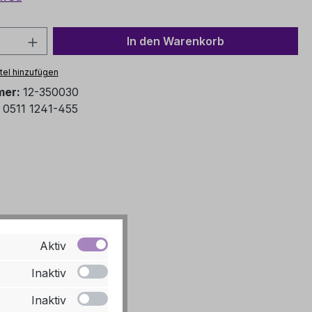
Anzahl: Gib den gewünschten Wert ein o
In den Warenkorb
el hinzufügen
mer:
12-350030
:
0511 1241-455
Aktiv
Inaktiv
Inaktiv