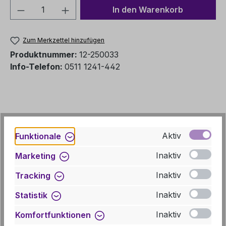
Produkt Anzahl: Gib den gewünschten We
In den Warenkorb
Zum Merkzettel hinzufügen
Produktnummer:
12-250033
Info-Telefon:
0511 1241-442
Aktiv
Funktionale
Inaktiv
Marketing
Inaktiv
Tracking
Inaktiv
Statistik
Beschreibung
Inaktiv
Komfortfunktionen
In einem handlichen Heft im Format 10,5 x 21