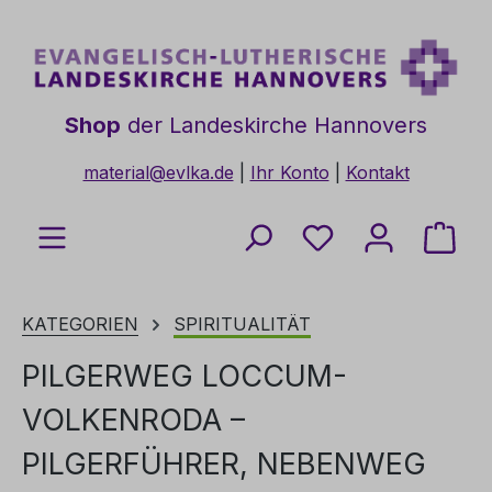
Zum Hauptinhalt springen
Shop
der Landeskirche Hannovers
material@evlka.de
|
Ihr Konto
|
Kontakt
Du hast 0 Produkt
Ware
KATEGORIEN
SPIRITUALITÄT
PILGERWEG LOCCUM-
VOLKENRODA –
PILGERFÜHRER, NEBENWEG