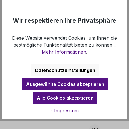
cm sind auf 64 Seiten die vier Tagesetappen
des Nebenweges Kloster Mariensee de…
Mehr
Wir respektieren Ihre Privatsphäre
Links
Diese Website verwendet Cookies, um Ihnen die
bestmögliche Funktionalität bieten zu können...
Mehr Informationen
.
Datenschutzeinstellungen
Produktgalerie überspringen
Vergleichbare Artikel
Ausgewählte Cookies akzeptieren
Alle Cookies akzeptieren
- Impressum