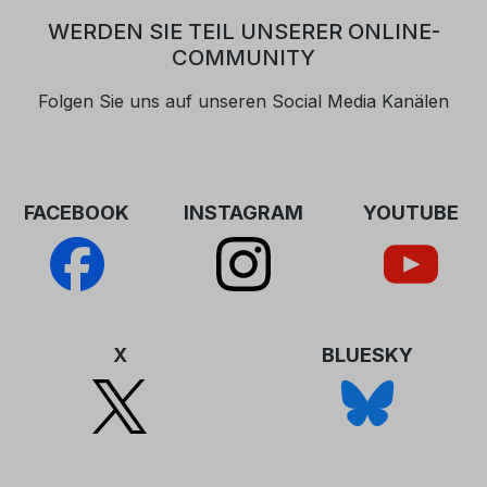
unter
in
WERDEN SIE TEIL UNSERER ONLINE-
bestellungen.agentur@evlka.de – Sie
kl
COMMUNITY
erhalten daraufhin innerhalb von 24
kl
Stunden (Wochenenden
un
Folgen Sie uns auf unseren Social Media Kanälen
ausgenommen) eine Information
Hi
zum weiteren Vorgehen.
Gl
FACEBOOK
INSTAGRAM
YOUTUBE
X
BLUESKY