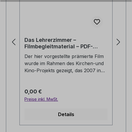
Das Lehrerzimmer –
Ho
Filmbegleitmaterial – PDF-
Fi
Version
V
Der hier vorgestellte prämierte Film
De
wurde im Rahmen des Kirchen-und
wu
Kino-Projekts gezeigt, das 2007 in
Ki
der Fläche der hannoverschen
de
Landeskirche gestartet ist und weiter
La
Regulärer Preis:
Re
0,00 €
0
fortgeführt wird. Sie finden neben
fo
der ausführlichen Filmbesprechung
de
Preise inkl. MwSt.
Pre
auch einen Hinweis zur
au
Verfügbarkeit des Films im
Ve
Details
Medienverleih. Das Lehrerzimmer(D
Me
2022. Regie: İlker Çatak)Eine
20