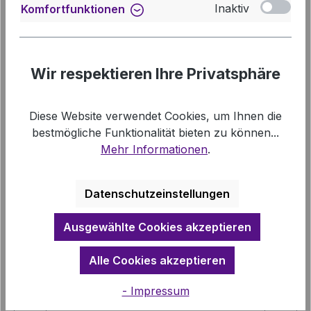
Rahmen des Kirchen-und Kino-Projekts
Inaktiv
Komfortfunktionen
gezeigt, das 2007 in der Fläche der hanno…
Mehr
Downloads
Wir respektieren Ihre Privatsphäre
Links
Diese Website verwendet Cookies, um Ihnen die
bestmögliche Funktionalität bieten zu können...
Mehr Informationen
.
Datenschutzeinstellungen
Produktgalerie überspringen
Vergleichbare Artikel
Ausgewählte Cookies akzeptieren
Alle Cookies akzeptieren
- Impressum