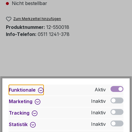
Nicht bestellbar
Zum Merkzettel hinzufügen
Produktnummer:
12-550018
Info-Telefon:
0511 1241-378
Aktiv
Funktionale
Inaktiv
Marketing
Inaktiv
Tracking
Beschreibung
Inaktiv
Statistik
Der hier vorgestellte prämierte Film wurde im