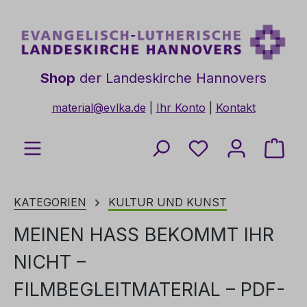
Zum Hauptinhalt springen
Shop
der Landeskirche Hannovers
material@evlka.de
|
Ihr Konto
|
Kontakt
Du hast 0 Produkt
Ware
KATEGORIEN
KULTUR UND KUNST
MEINEN HASS BEKOMMT IHR
NICHT –
FILMBEGLEITMATERIAL – PDF-