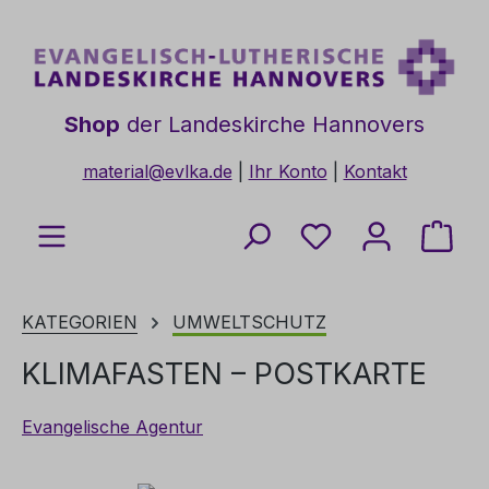
Zum Hauptinhalt springen
Shop
der Landeskirche Hannovers
material@evlka.de
|
Ihr Konto
|
Kontakt
Du hast 0 Produkt
Ware
KATEGORIEN
UMWELTSCHUTZ
KLIMAFASTEN – POSTKARTE
Evangelische Agentur