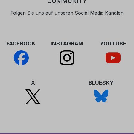
COMMUNITY
Ih
di
Folgen Sie uns auf unseren Social Media Kanälen
In
Di
Tä
We
FACEBOOK
INSTAGRAM
YOUTUBE
X
BLUESKY