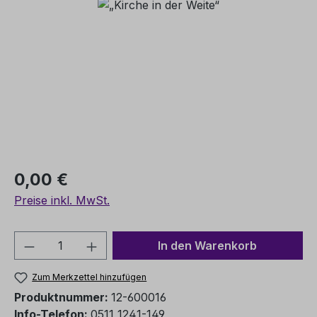
Bildergalerie überspringen
Regulärer Preis:
0,00 €
Preise inkl. MwSt.
Produkt Anzahl: Gib den gewünschten We
In den Warenkorb
Zum Merkzettel hinzufügen
Produktnummer:
12-600016
Info-Telefon:
0511 1241-149