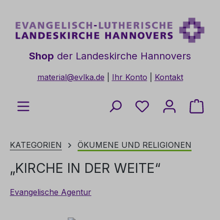
Zum Hauptinhalt springen
Shop
der Landeskirche Hannovers
material@evlka.de
|
Ihr Konto
|
Kontakt
Du hast 0 Produkt
Ware
KATEGORIEN
ÖKUMENE UND RELIGIONEN
„KIRCHE IN DER WEITE“
Evangelische Agentur