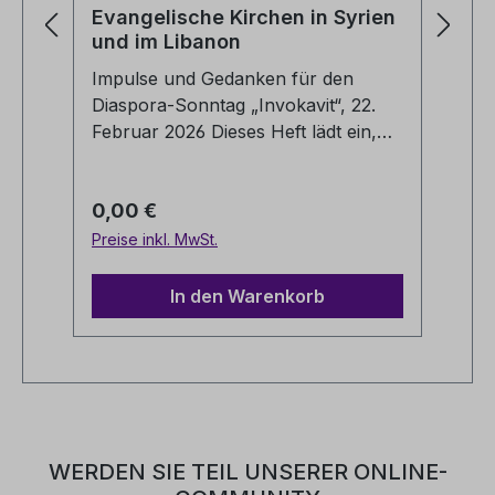
Evangelische Kirchen in Syrien
Lu
und im Libanon
Di
Impulse und Gedanken für den
Go
Diaspora-Sonntag „Invokavit“, 22.
Di
Februar 2026 Dieses Heft lädt ein,
20
die evangelischen Kirchen in Syrien
Di
und im Libanon ein wenig näher
(H
Regulärer Preis:
Re
0,00 €
0
kennenzulernen, und enthält
Ki
anregende Gedanken aus der
Ev
Preise inkl. MwSt.
Pre
syrischen Diaspora zum Predigttext
in
des Sonntags „Invokavit“ (Genesis
Go
In den Warenkorb
3,1-19). Es sind Geschwister im
Am
Glauben zu entdecken, die trotz
Wa
größter Herausforderungen und
Di
Unsicherheiten in beeindruckender
Bu
Treue Kirche Jesu Christi sind.
Ma
Di
WERDEN SIE TEIL UNSERER ONLINE-
Go