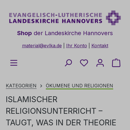
Zum Hauptinhalt springen
Shop
der Landeskirche Hannovers
material@evlka.de
|
Ihr Konto
|
Kontakt
Du hast 0 Produkt
Ware
KATEGORIEN
ÖKUMENE UND RELIGIONEN
ISLAMISCHER
RELIGIONSUNTERRICHT –
TAUGT, WAS IN DER THEORIE