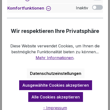
Beiheft zum Newsletter „Christen und Muslime
Inaktiv
Komfortfunktionen
in Niedersachsen“ 5, 2015 12. Forum zur
Begegnung von Christen und Muslimen in…
Mehr
Wir respektieren Ihre Privatsphäre
Downloads
Links
Diese Website verwendet Cookies, um Ihnen die
bestmögliche Funktionalität bieten zu können...
Mehr Informationen
.
Datenschutzeinstellungen
Ausgewählte Cookies akzeptieren
Produktgalerie überspringen
Vergleichbare Artikel
Alle Cookies akzeptieren
- Impressum