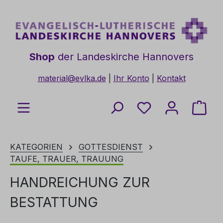
Zum Hauptinhalt springen
Shop
der Landeskirche Hannovers
material@evlka.de
|
Ihr Konto
|
Kontakt
Du hast 0 Produkt
Ware
KATEGORIEN
GOTTESDIENST
TAUFE, TRAUER, TRAUUNG
HANDREICHUNG ZUR
BESTATTUNG