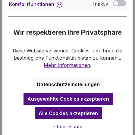
Produkt Anzahl: Gib den gewünschten We
Inaktiv
Komfortfunktionen
In den Warenkorb
Zum Merkzettel hinzufügen
Produktnummer:
EMA-EMSZ10470
Wir respektieren Ihre Privatsphäre
Info-Telefon:
0511 1241 111
Diese Website verwendet Cookies, um Ihnen die
bestmögliche Funktionalität bieten zu können...
Mehr Informationen
.
Datenschutzeinstellungen
Ausgewählte Cookies akzeptieren
Beschreibung
Handreichung zur Bestattung "Von guten
Alle Cookies akzeptieren
Mächten wunderbar geborgen"
- Impressum