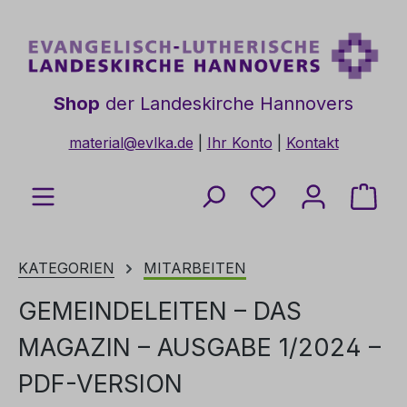
Zum Hauptinhalt springen
Shop
der Landeskirche Hannovers
material@evlka.de
|
Ihr Konto
|
Kontakt
Du hast 0 Produkt
Ware
KATEGORIEN
MITARBEITEN
GEMEINDELEITEN – DAS
MAGAZIN – AUSGABE 1/2024 –
PDF-VERSION