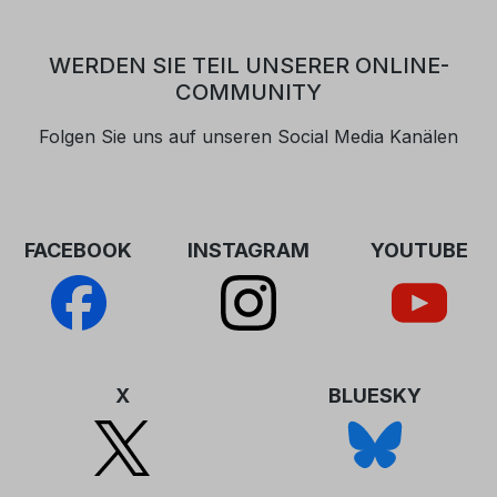
als PDF-Version unter „Downloads“
Fo
verfügbar.
pr
WERDEN SIE TEIL UNSERER ONLINE-
au
COMMUNITY
al
ve
Folgen Sie uns auf unseren Social Media Kanälen
FACEBOOK
INSTAGRAM
YOUTUBE
X
BLUESKY