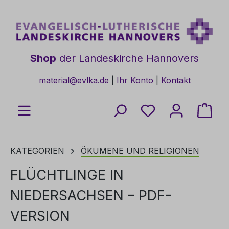
Zum Hauptinhalt springen
Shop
der Landeskirche Hannovers
material@evlka.de
|
Ihr Konto
|
Kontakt
Du hast 0 Produkt
Ware
KATEGORIEN
ÖKUMENE UND RELIGIONEN
FLÜCHTLINGE IN
NIEDERSACHSEN – PDF-
VERSION