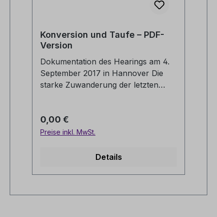
Konversion und Taufe – PDF-
Version
Dokumentation des Hearings am 4.
September 2017 in Hannover Die
starke Zuwanderung der letzten
Jahre hat auch die kirchliche
Landschaft verändert.Noch nie gab
Regulärer Preis:
0,00 €
es in Kirchengemeinden und
kirchlichen Einrichtungen so viele
Preise inkl. MwSt.
und so intensive Begegnungen mit
Menschen anderer Religionen,
Details
insbesondere mit Muslimen. Dabei
wurden zahlreiche Gemeinden vom
religiösen Interesse am Christentum,
sehr persönlichen
Konversionswegen und dem