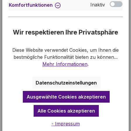
Info-Telefon:
0511 1241-544
Inaktiv
Komfortfunktionen
Wir respektieren Ihre Privatsphäre
Diese Website verwendet Cookies, um Ihnen die
bestmögliche Funktionalität bieten zu können...
Mehr Informationen
.
Beschreibung
Datenschutzeinstellungen
70 Texte von Tina Willms zu den
Ausgewählte Cookies akzeptieren
Themenfeldern Gedanken, Gedichte,
Geschichten, Gebete und Segenswünsche.
Alle Cookies akzeptieren
Links
- Impressum