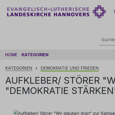
m Hauptinhalt springen
Zur Suche springen
Zur Hauptnavigation springen
HOME
KATEGORIEN
KATEGORIEN
DEMOKRATIE UND FRIEDEN
AUFKLEBER/ STÖRER "
"DEMOKRATIE STÄRKEN"
Bildergalerie überspringen