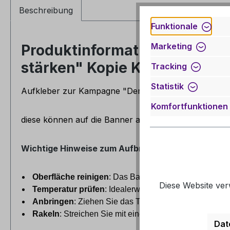
Beschreibung
Funktionale
Marketing
Produktinformationen "Aufkl
stärken" Kopie Kopie"
Tracking
Statistik
Aufkleber zur Kampagne "Demokratie stärken"
Komfortfunktionen
diese können auf die Banner aufgebracht werden und
Wichtige Hinweise zum Aufbringen des Aufklebers
Oberfläche reinigen
: Das Banner muss absolut sauber,
Diese Website ver
Temperatur prüfen
: Idealerweise erfolgt die Verkle
Anbringen
: Ziehen Sie das Trägerpapier vom Aufkleb
Rakeln
: Streichen Sie mit einer
Rakel oder einem we
Dat