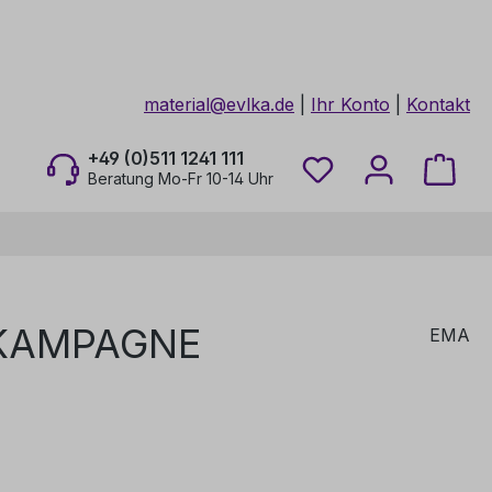
material@evlka.de
|
Ihr Konto
|
Kontakt
+49 (0)511 1241 111
Du hast 0 Produkt
Ware
Beratung Mo-Fr 10-14 Uhr
 KAMPAGNE
EMA
is: