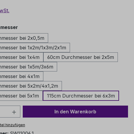
MwSt.
auswählen
hmesser
messer bei 2x0,5m
messer bei 1x2m/1x3m/2x1m
messer bei 1x4m
60cm Durchmesser bei 2x5m
messer bei 1x5m/3x6m
messer bei 4x1m
messer bei 5x2m/4x1,2m
messer bei 5x1m
115cm Durchmesser bei 6x3m
Anzahl: Gib den gewünschten Wert ein o
In den Warenkorb
el hinzufügen
mer:
SW11006.1