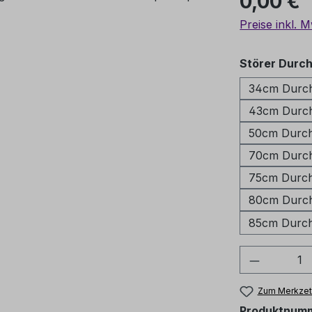
0,00 €
Preise inkl. 
Störer Durc
34cm Durch
43cm Durch
50cm Durch
70cm Durch
75cm Durch
80cm Durch
85cm Durch
Produkt 
Zum Merkzett
Produktnum