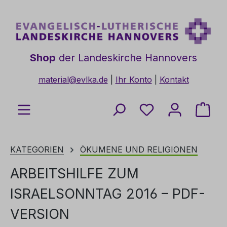
Zum Hauptinhalt springen
Shop
der Landeskirche Hannovers
material@evlka.de
|
Ihr Konto
|
Kontakt
Du hast 0 Produkt
Ware
KATEGORIEN
ÖKUMENE UND RELIGIONEN
ARBEITSHILFE ZUM
ISRAELSONNTAG 2016 – PDF-
VERSION