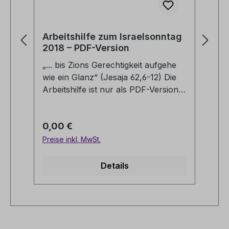
Arbeitshilfe zum Israelsonntag
Ar
2018 – PDF-Version
Is
P
„... bis Zions Gerechtigkeit aufgehe
Ar
wie ein Glanz“ (Jesaja 62,6-12) Die
20
Arbeitshilfe ist nur als PDF-Version
nu
unter „Downloads“ verfügbar.
„D
Regulärer Preis:
Re
0,00 €
0
Preise inkl. MwSt.
Pre
Details